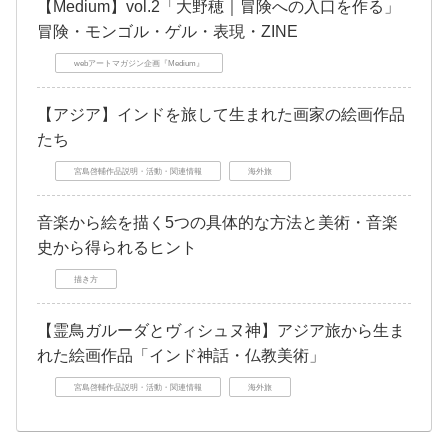
【Medium】vol.2「大野穂｜冒険への入口を作る」
冒険・モンゴル・ゲル・表現・ZINE
webアートマガジン企画『Medium』
【アジア】インドを旅して生まれた画家の絵画作品
たち
宮島啓輔作品説明・活動・関連情報
海外旅
音楽から絵を描く5つの具体的な方法と美術・音楽
史から得られるヒント
描き方
【霊鳥ガルーダとヴィシュヌ神】アジア旅から生ま
れた絵画作品「インド神話・仏教美術」
宮島啓輔作品説明・活動・関連情報
海外旅