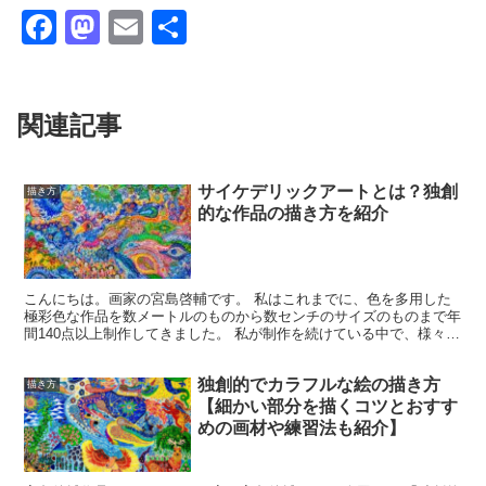
F
M
E
共
a
a
m
有
c
st
ail
関連記事
e
o
b
d
o
o
サイケデリックアートとは？独創
描き方
的な作品の描き方を紹介
o
n
k
こんにちは。画家の宮島啓輔です。 私はこれまでに、色を多用した
極彩色な作品を数メートルのものから数センチのサイズのものまで年
間140点以上制作してきました。 私が制作を続けている中で、様々な
ものを吸収してきたのですが、既に確立されている絵の...
独創的でカラフルな絵の描き方
描き方
【細かい部分を描くコツとおすす
めの画材や練習法も紹介】