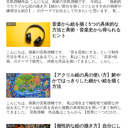
宮島啓輔作品 こんにちは。画家の宮島啓輔です。 今回は、 「独創的
でカラフルな絵の描き方【細かい部分を描くコツとおすすめの画材や
練習法も紹介】」 のテーマでお伝えして行きたいと思います。 私は
普段、SNSアカウントや実際の展示などでこの絵は...
音楽から絵を描く5つの具体的な
描き方
方法と美術・音楽史から得られる
ヒント
こんにちは。画家の宮島啓輔です。 「音を芸術にする」という制作
方法を考えたことはあるでしょうか。 私はこれまでに、「音楽×絵
画」のテーマで探究し、何枚も作品を描いてきました。 しかし、ネ
ットでその方法論や考え方を調べてみても、体系化された情...
【アクリル絵の具の使い方】鮮や
描き方
かではっきりした細かい絵を描く
方法
こんにちは。画家の宮島啓輔です。 私は現在まで極彩色で細密な作
品を主にアクリル絵の具を含めた複数の表現技法を用いて多く制作し
てきました。 宮島啓輔 作品集はこちらから 【世界に一つだけのア
ートを飾る】独特でカラフルな世界観の絵を描く画家 上...
【個性的な絵の描き方】自分にし
描き方