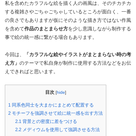
私を含めたカラフルな絵を描く人の画風は、そのチカチカ
する複雑さやごちゃごちゃしているところが面白く、一番
の良さでもありますが仮にそのような描き方ではない作風
を含めて
作品のまとまらせ方
を少し意識しながら制作する
事で絵の統一感に繋がる場合もあります。
今回は、
「カラフルな絵やイラストがまとまらない時の考
え方」
のテーマで私自身が制作に使用する方法などをお伝
えできればと思います。
目次
[
hide
]
1
同系色同士を大まかにまとめて配置する
2
モチーフを強調させて絵に統一感を出す方法
2.1
背景との密度に差をつける
2.2
メディウムを使用して強調させる方法