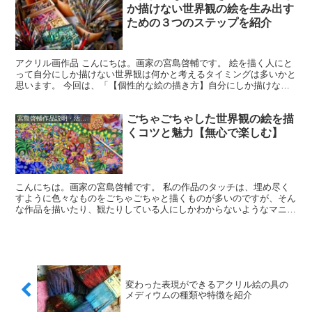
か描けない世界観の絵を生み出す
ための３つのステップを紹介
アクリル画作品 こんにちは。画家の宮島啓輔です。 絵を描く人にと
って自分にしか描けない世界観は何かと考えるタイミングは多いかと
思います。 今回は、「【個性的な絵の描き方】自分にしか描けない
世界観の絵を生み出すための３つのステップを紹介」のテ...
ごちゃごちゃした世界観の絵を描
宮島啓輔作品説明・活動・関連情報
くコツと魅力【無心で楽しむ】
こんにちは。画家の宮島啓輔です。 私の作品のタッチは、埋め尽く
すように色々なものをごちゃごちゃと描くものが多いのですが、そん
な作品を描いたり、観たりしている人にしかわからないようなマニア
ックすぎる良さがあると思うのです。 今回は、「ごちゃご...
変わった表現ができるアクリル絵の具の
メディウムの種類や特徴を紹介