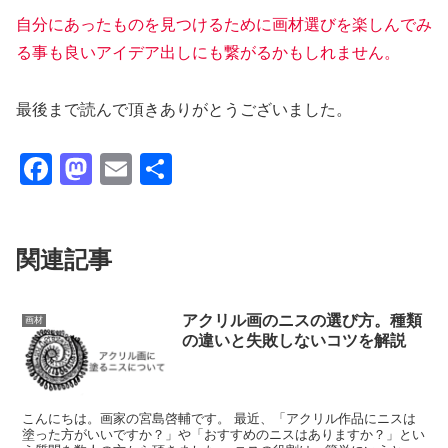
自分にあったものを見つけるために画材選びを楽しんでみ
る事も良いアイデア出しにも繋がるかもしれません。
最後まで読んで頂きありがとうございました。
F
M
E
共
a
a
m
有
c
st
ail
関連記事
e
o
b
d
o
o
アクリル画のニスの選び方。種類
画材
の違いと失敗しないコツを解説
o
n
k
こんにちは。画家の宮島啓輔です。 最近、「アクリル作品にニスは
塗った方がいいですか？」や「おすすめのニスはありますか？」とい