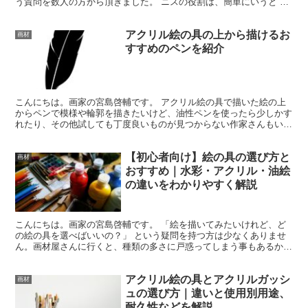
う質問を数人の方から頂きました。 ニスの役割は、簡単にいうと 色
を守る 表面を保護する 質感を整える(光の反射の調整...
アクリル絵の具の上から描けるお
画材
すすめのペンを紹介
こんにちは。画家の宮島啓輔です。 アクリル絵の具で描いた絵の上
からペンで模様や輪郭を描きたいけど、油性ペンを使ったら少しかす
れたり、その他試しても丁度良いものが見つからない作家さんもいる
かと思います。 今回は私が現在までに数十種類の商品を試...
【初心者向け】絵の具の選び方と
画材
おすすめ｜水彩・アクリル・油絵
の違いをわかりやすく解説
こんにちは。画家の宮島啓輔です。 「絵を描いてみたいけれど、ど
の絵の具を選べばいいの？」 という疑問を持つ方は少なくありませ
ん。画材屋さんに行くと、種類の多さに戸惑ってしまう事もあるかと
思います。 この記事では、初心者でも失敗しにくい絵の具...
アクリル絵の具とアクリルガッシ
画材
ュの選び方｜違いと使用別用途、
耐久性などを解説