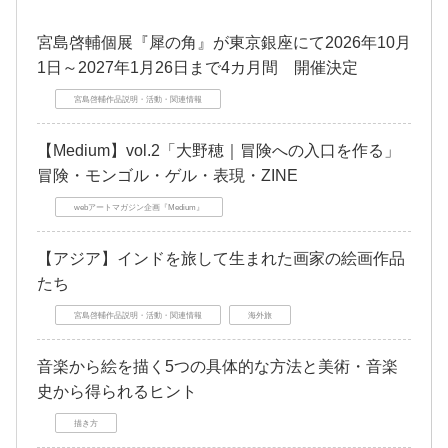
宮島啓輔個展『犀の角』が東京銀座にて2026年10月
1日～2027年1月26日まで4カ月間 開催決定
宮島啓輔作品説明・活動・関連情報
【Medium】vol.2「大野穂｜冒険への入口を作る」
冒険・モンゴル・ゲル・表現・ZINE
webアートマガジン企画『Medium』
【アジア】インドを旅して生まれた画家の絵画作品
たち
宮島啓輔作品説明・活動・関連情報
海外旅
音楽から絵を描く5つの具体的な方法と美術・音楽
史から得られるヒント
描き方