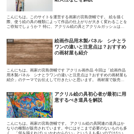
こんにちは。このサイトを運営する画家の宮島啓輔です。 絵を描く
際、使う絵の具の種類によって作品の仕上がりが大きく変わることを
ご存知でしょうか？ 特に、アクリル絵の具とアクリルガッシュは似
ているようで、その特徴や使い方が異なるため、目的に応じ...
絵画作品用木製パネル シナとラ
画材
ワンの違いと注意点は？おすすめ
の画材屋も紹介
こんにちは。画家の宮島啓輔です アクリル画作品 今回は「絵画作品
用木製パネル シナとラワンの違いと注意点は？おすすめの画材屋も
紹介」のテーマでお伝えして行きたいと思います。 画材屋で販売さ
れている作品制作用の木製パネルには主にシナベニヤパネ...
アクリル絵の具初心者が最初に用
画材
意するべき道具を解説
こんにちは。画家の宮島啓輔です。 アクリル絵の具関連の道具はか
なりの種類が販売されています。中にはそこまで必要のないものも多
く、「何を揃えればいいかわからない」という人も多いのではないで