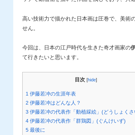
高い技術力で描かれた日本画は圧巻で、美術
せん。
今回は、日本の江戸時代を生きた奇才画家の
て行きたいと思います。
目次
[
hide
]
1
伊藤若冲の生涯年表
2
伊藤若冲はどんな人？
3
伊藤若冲の代表作「動植綵絵」(どうしょくさ
4
伊藤若冲の代表作「群鶏図」(ぐんけいず)
5
最後に