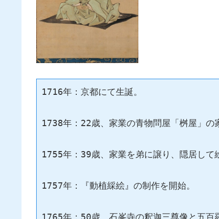
1716年：京都にて生誕。
1738年：22歳、家業の青物問屋「桝屋」の
1755年：39歳、家業を弟に譲り、隠居し
1757年：『動植綵絵』の制作を開始。
1765年：50歳、石峯寺の釈迦三尊像と五