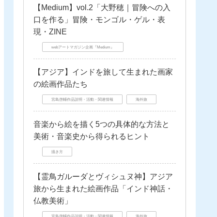
【Medium】vol.2「大野穂｜冒険への入
口を作る」冒険・モンゴル・ゲル・表
現・ZINE
webアートマガジン企画『Medium』
【アジア】インドを旅して生まれた画家
の絵画作品たち
宮島啓輔作品説明・活動・関連情報
海外旅
音楽から絵を描く5つの具体的な方法と
美術・音楽史から得られるヒント
描き方
【霊鳥ガルーダとヴィシュヌ神】アジア
旅から生まれた絵画作品「インド神話・
仏教美術」
宮島啓輔作品説明・活動・関連情報
海外旅