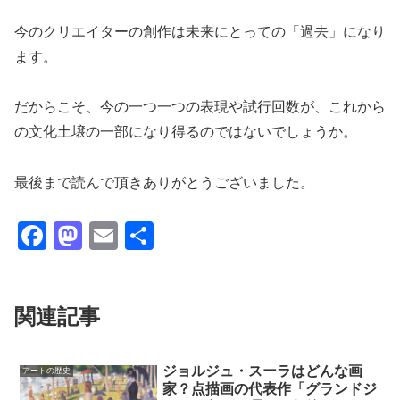
今のクリエイターの創作は未来にとっての「過去」になり
ます。
だからこそ、今の一つ一つの表現や試行回数が、これから
の文化土壌の一部になり得るのではないでしょうか。
最後まで読んで頂きありがとうございました。
F
M
E
共
a
a
m
有
c
st
ail
関連記事
e
o
b
d
o
o
ジョルジュ・スーラはどんな画
アートの歴史
家？点描画の代表作「グランドジ