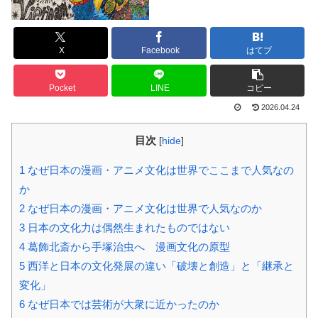
X
Facebook
はてブ
Pocket
LINE
コピー
2026.04.24
目次
[
hide
]
1
なぜ日本の漫画・アニメ文化は世界でここまで人気なの
か
2
なぜ日本の漫画・アニメ文化は世界で人気なのか
3
日本の文化力は偶然生まれたものではない
4
葛飾北斎から手塚治虫へ 漫画文化の原型
5
西洋と日本の文化発展の違い「破壊と創造」と「継承と
変化」
6
なぜ日本では芸術が大衆に近かったのか