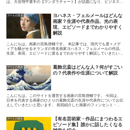
は、大谷翔平選手の【マンダラチャート】が話題になり、ビジネスツ
ールの名前としても使われている曼荼羅は、もともとは深い歴...
ヨハネス・フェルメールはどんな
アートの歴史
画家？生涯や代表作品、光の表
現、エピソードまでわかりやすく
解説
こんにちは。画家の宮島啓輔です。 本記事では、現代でも度々メデ
ィアを騒がせるオランダの有名画家ヨハネス・フェルメールの作品、
生涯、表現、エピソードに渡るまでわかりやすく解説していきたいと
思います。 ヨハネス・フェルメールとはどんな画家？(基...
葛飾北斎はどんな人？何がすごい
アートの歴史
の？代表作や生涯について解説
こんにちは。このサイトを運営する画家の宮島啓輔です。 今回は、
日本を代表する画家のひとりの葛飾北斎の生涯や代表作についてお伝
えしていきたいと思います。 前回紹介した画家のフィンセント・フ
ァン・ゴッホなどの海外の芸術家にも大きな影響を与え、ア...
【有名芸術家・作品にまつわるエ
アートの歴史
ピソード集】誰かに話したくなる