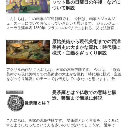
o
n
ャット島の日曜日の午後」などに
ついて解説
k
こんにちは。この画家の宮島啓輔です。 今回は、画家のジョルジ
ュ・スーラについてお伝えしていきたいと思います。 ジョルジュ・
スーラ生涯年表 1859年: フランスのパリで生まれる。父は法務官
で、母は絵画に興味を持つ文化的な家庭環境で育つ。18...
原始美術から現代美術までの西洋
アートの歴史
美術史の大まかな流れ：時代順に
様式・主義をざっくり解説
アクリル画作品 こんにちは。画家の宮島啓輔です。 今回は、「原始
美術から現代美術までの美術史の大まかな流れ：時代順に様式・主義
をざっくり解説」のテーマでお伝えしていきたいと思います。 数万
年前に洞窟の中に絵を描いたところから現在までアートの...
曼荼羅とは？仏教での意味と構
アートの歴史
造、種類まで簡単に解説
こんにちは。画家の宮島啓輔です。 曼荼羅という言葉を、よく耳に
するようになったという方も多いのではないでしょうか。 近年で